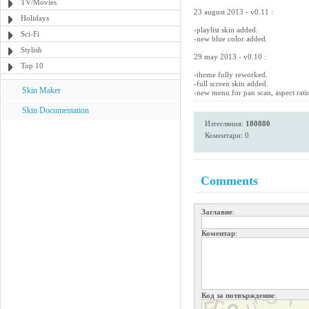
TV/Movies
23 august 2013 - v0.11 :
Holidays
-playlist skin added.
Sci-Fi
-new blue color added.
Stylish
29 may 2013 - v0.10 :
Top 10
-theme fully reworked.
-full screen skin added.
Skin Maker
-new menu for pan scan, aspect rati
Skin Documentation
Изтегляния:
180880
Коментари: 0
Comments
Заглавие
:
Коментар
:
Код за потвърждение
: