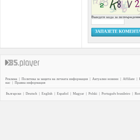
Въведете кода за потвърждени
ЗАПАЗЕТЕ КОМЕНТ
Реклама
|
Политика за защита на личната информация
|
Актуални новини
|
Affiliate
|
нас
|
Правна информация
Български
|
Deutsch
|
English
|
Español
|
Magyar
|
Polski
|
Português brasileiro
|
Ro