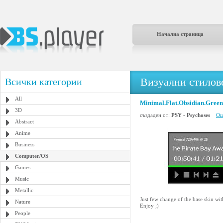
Начална страница
Визуални стилове
Всички категории
All
Minimal.Flat.Obsidian.Green
3D
създаден от:
PSY - Psychoses
Ощ
Abstract
Anime
Business
Computer/OS
Games
Music
Metallic
Just few change of the base skin wi
Nature
Enjoy ;)
People