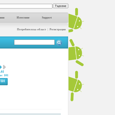
ини
Изтегляне
Support
Потребителска област
|
Регистрация
3.61
ве:
101
ГЛИ