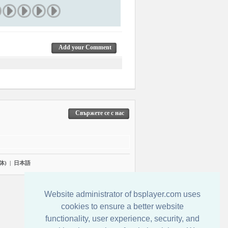
Add your Comment
Свържете се с нас
体)
|
日本語
Website administrator of bsplayer.com uses
cookies to ensure a better website
functionality, user experience, security, and