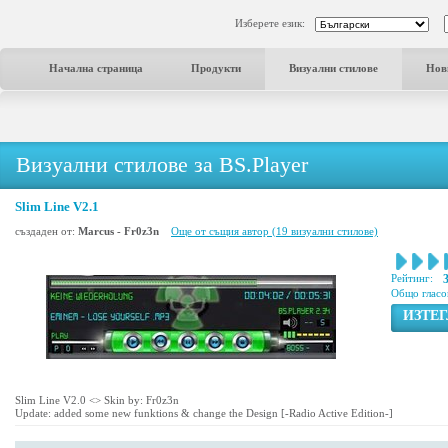
Изберете език:
Начална страница
Продукти
Визуални стилове
Нов
Визуални стилове за BS.Player
Slim Line V2.1
създаден от:
Marcus - Fr0z3n
Още от същия автор (19 визуални стилове)
Рейтинг:
Общо гласо
ИЗТЕ
Slim Line V2.0 <
> Skin by: Fr0z3n
Update: added some new funktions & change the Design [-Radio Active Edition-]