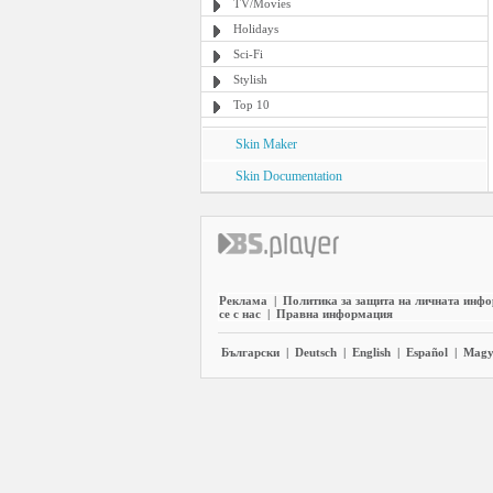
TV/Movies
Holidays
Sci-Fi
Stylish
Top 10
Skin Maker
Skin Documentation
Реклама
|
Политика за защита на личната инф
се с нас
|
Правна информация
Български
|
Deutsch
|
English
|
Español
|
Magy