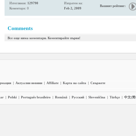
Изтегляния:
129790
Изпратен на:
Вашият рейтинг:
Коментари: 0
Feb 2, 2009
Comments
Все още няма коментари. Коментирайте първи!
ормация
|
Актуални новини
|
Affiliate
|
Карта на сайта
|
Свържете
ar
|
Polski
|
Português brasileiro
|
Română
|
Pyccĸий
|
Slovenščina
|
Türkçe
|
中文(简