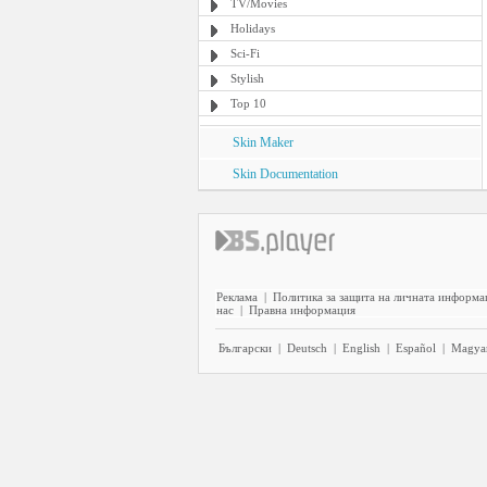
TV/Movies
Holidays
Sci-Fi
Stylish
Top 10
Skin Maker
Skin Documentation
Реклама
|
Политика за защита на личната информа
нас
|
Правна информация
Български
|
Deutsch
|
English
|
Español
|
Magya