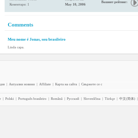
Вашият рейтинг:
Коментари: 1
May 10, 2006
Comments
Meu nome é Jonas, sou brasileiro
Linda capa.
ция
|
Актуални новини
|
Affiliate
|
Карта на сайта
|
Свържете се с
r
|
Polski
|
Português brasileiro
|
Română
|
Pyccĸий
|
Slovenščina
|
Türkçe
|
中文(简体)