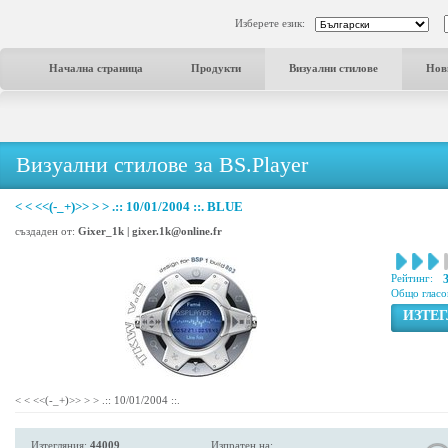
Изберете език:
Начална страница
Продукти
Визуални стилове
Нов
Визуални стилове за BS.Player
< < <<(-_+)>> > > .:: 10/01/2004 ::. BLUE
създаден от:
Gixer_1k | gixer.1k@online.fr
Рейтинг:
Общо гласо
ИЗТЕ
< < <<(-_+)>> > > .:: 10/01/2004 ::.
Изтегляния:
44009
Изпратен на: