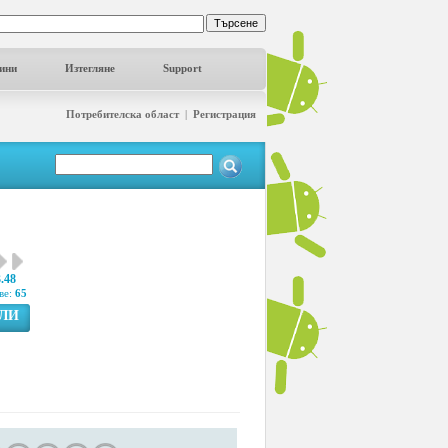
ини
Изтегляне
Support
Потребителска област
|
Регистрация
3.48
ве:
65
ГЛИ