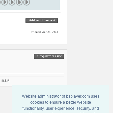
Add your Comment
by
guest
, Apr 25, 2008
Свържете се с нас
|
日本語
Website administrator of bsplayer.com uses
cookies to ensure a better website
functionality, user experience, security, and