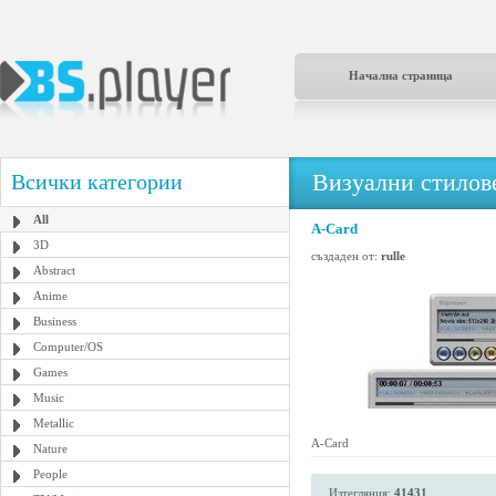
Начална страница
Визуални стилове
Всички категории
All
A-Card
3D
създаден от:
rulle
Abstract
Anime
Business
Computer/OS
Games
Music
Metallic
A-Card
Nature
People
Изтегляния:
41431