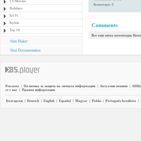
TV/Movies
Коментари: 0
Holidays
Sci-Fi
Stylish
Comments
Top 10
Все още няма коментари. Коме
Skin Maker
Skin Documentation
Реклама
|
Политика за защита на личната информация
|
Актуални новини
|
Affili
се с нас
|
Правна информация
Български
|
Deutsch
|
English
|
Español
|
Magyar
|
Polski
|
Português brasileiro
|