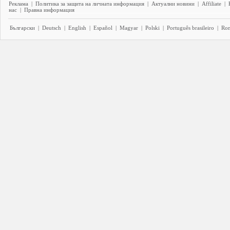
Реклама
|
Политика за защита на личната информация
|
Актуални новини
|
Affiliate
|
нас
|
Правна информация
Български
|
Deutsch
|
English
|
Español
|
Magyar
|
Polski
|
Português brasileiro
|
Ro