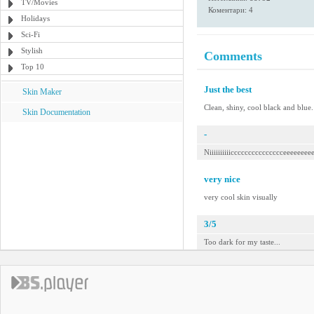
TV/Movies
Коментари: 4
Holidays
Sci-Fi
Stylish
Comments
Top 10
Just the best
Skin Maker
Clean, shiny, cool black and blue. 
Skin Documentation
-
Niiiiiiiiiiccccccccccccccceeeeeeee
very nice
very cool skin visually
3/5
Too dark for my taste...