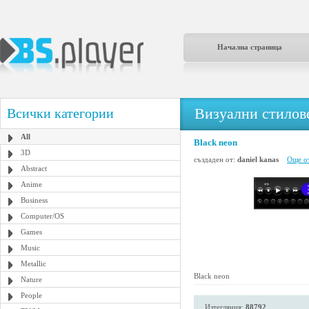
Начална страница
Визуални стилове
Всички категории
All
Black neon
3D
създаден от:
daniel kanas
Още от
Abstract
Anime
Business
Computer/OS
Games
Music
Metallic
Black neon
Nature
People
Изтегляния:
88792