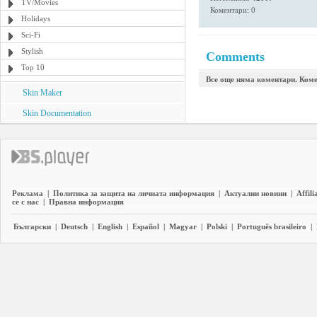
TV/Movies
Коментари: 0
Holidays
Sci-Fi
Stylish
Comments
Top 10
Все още няма коментари. Коме
Skin Maker
Skin Documentation
Реклама
|
Политика за защита на личната информация
|
Актуални новини
|
Affili
се с нас
|
Правна информация
Български
|
Deutsch
|
English
|
Español
|
Magyar
|
Polski
|
Português brasileiro
|