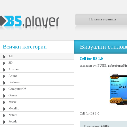
Начална страница
Визуални стилове
Всички категории
All
Cell for BS 1.0
3D
създаден от:
FÜGE, gaborfuge@fr
Abstract
Anime
Business
Computer/OS
Games
Music
Metallic
Cell for BS 1.0
Nature
People
Изтегляния:
42007