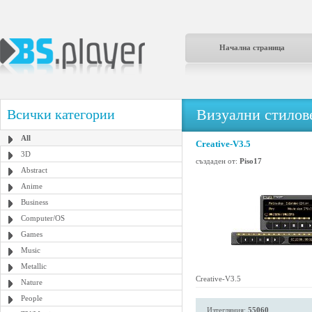
Начална страница
Визуални стилове
Всички категории
All
Creative-V3.5
3D
създаден от:
Piso17
Abstract
Anime
Business
Computer/OS
Games
Music
Metallic
Creative-V3.5
Nature
People
Изтегляния:
55060