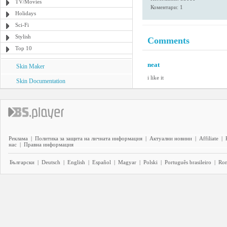
TV/Movies
Коментари: 1
Holidays
Sci-Fi
Stylish
Comments
Top 10
neat
Skin Maker
i like it
Skin Documentation
Реклама
|
Политика за защита на личната информация
|
Актуални новини
|
Affiliate
|
нас
|
Правна информация
Български
|
Deutsch
|
English
|
Español
|
Magyar
|
Polski
|
Português brasileiro
|
Ro