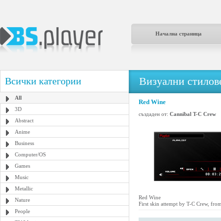
Начална страница
Визуални стилове
Всички категории
All
Red Wine
3D
създаден от:
Cannibal T-C Crew
Abstract
Anime
Business
Computer/OS
Games
Music
Metallic
Red Wine
Nature
First skin attempt by T-C Crew, fr
People