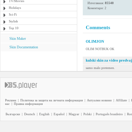
TV/Movies
Изтегляния:
85540
Holidays
Коментари: 2
Sci-Fi
Stylish
Comments
Top 10
Skin Maker
OLIMJON
Skin Documentation
OLIM NOTBUK OK
kulski skin za video predva
samo malo pretemen.
Реклама
|
Политика за защита на личната информация
|
Актуални новини
|
Affiliate
|
нас
|
Правна информация
Български
|
Deutsch
|
English
|
Español
|
Magyar
|
Polski
|
Português brasileiro
|
Ro