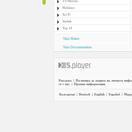
TV/Movies
Holidays
Sci-Fi
Stylish
Top 10
Skin Maker
Skin Documentation
Реклама
|
Политика за защита на личната инф
се с нас
|
Правна информация
Български
|
Deutsch
|
English
|
Español
|
Magy