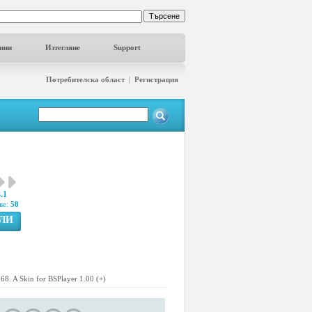
ини
Изтегляне
Support
Потребителска област
|
Регистрация
.1
ве:
58
ГЛИ
768. A Skin for BSPlayer 1.00 (+)