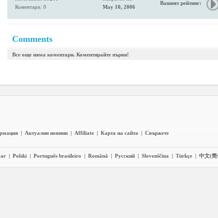
Вашият рейтинг:
Коментари: 0
May 10, 2006
Comments
Все още няма коментари. Коментирайте първи!
ормация
|
Актуални новини
|
Affiliate
|
Карта на сайта
|
Свържете
ar
|
Polski
|
Português brasileiro
|
Română
|
Pyccĸий
|
Slovenščina
|
Türkçe
|
中文(简