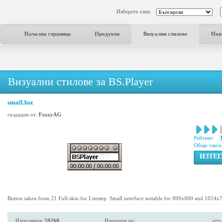
Изберете език:
Начална страница
Продукти
Визуални стилове
Нов
Визуални стилове за BS.Player
small.bsz
създаден от:
FozzyAG
Рейтинг:
3
Общо гласо
ИЗТЕ
Button taken from 21 Full-skin for Litestep. Small interface suitable for 800x600 and 1024x
Изтегляния:
59260
Изпратен на: