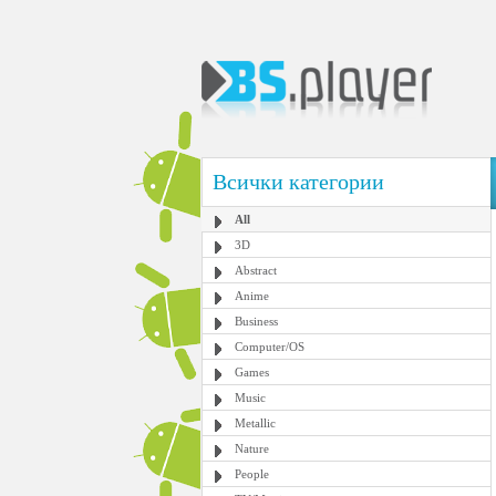
Всички категории
All
3D
Abstract
Anime
Business
Computer/OS
Games
Music
Metallic
Nature
People