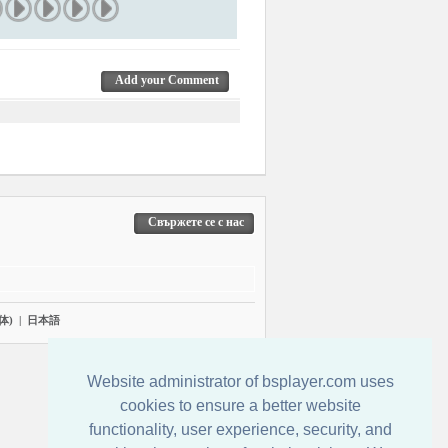
Add your Comment
Свържете се с нас
体)
|
日本語
Website administrator of bsplayer.com uses
cookies to ensure a better website
functionality, user experience, security, and