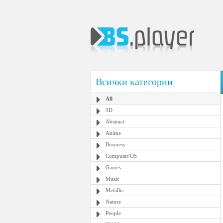
Всички категории
All
3D
Abstract
Anime
Business
Computer/OS
Games
Music
Metallic
Nature
People