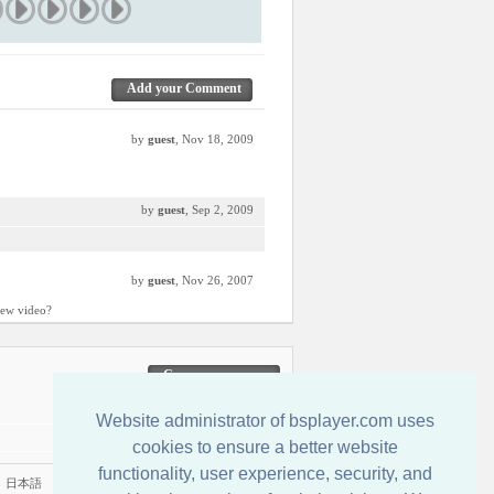
Add your Comment
by
guest
, Nov 18, 2009
by
guest
, Sep 2, 2009
by
guest
, Nov 26, 2007
 rew video?
Свържете се с нас
Website administrator of bsplayer.com uses
cookies to ensure a better website
functionality, user experience, security, and
|
日本語