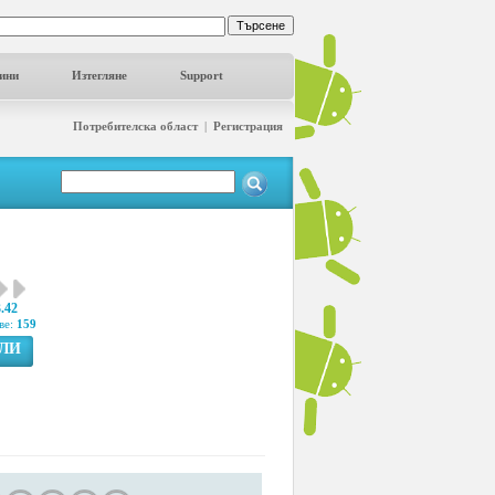
ини
Изтегляне
Support
Потребителска област
|
Регистрация
3.42
ве:
159
ГЛИ