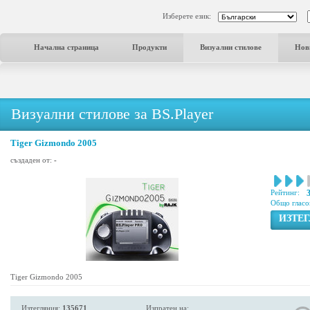
Изберете език:
Начална страница
Продукти
Визуални стилове
Нов
Визуални стилове за BS.Player
Tiger Gizmondo 2005
създаден от:
-
Рейтинг:
Общо гласо
ИЗТЕ
Tiger Gizmondo 2005
Изтегляния:
135671
Изпратен на: