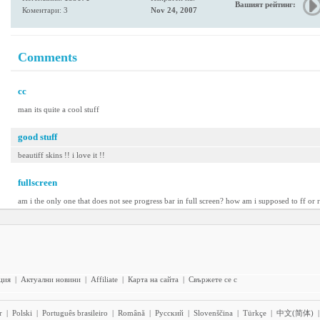
Вашият рейтинг:
Коментари: 3
Nov 24, 2007
Comments
cc
man its quite a cool stuff
good stuff
beautiff skins !! i love it !!
fullscreen
am i the only one that does not see progress bar in full screen? how am i supposed to ff or
ция
|
Актуални новини
|
Affiliate
|
Карта на сайта
|
Свържете се с
r
|
Polski
|
Português brasileiro
|
Română
|
Pyccĸий
|
Slovenščina
|
Türkçe
|
中文(简体)