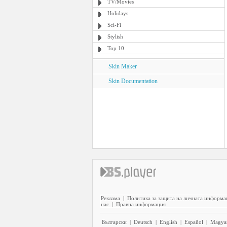
TV/Movies
Holidays
Sci-Fi
Stylish
Top 10
Skin Maker
Skin Documentation
Реклама
|
Политика за защита на личната информа
нас
|
Правна информация
Български
|
Deutsch
|
English
|
Español
|
Magya