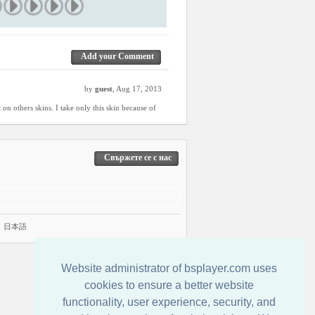
Add your Comment
by
guest
, Aug 17, 2013
 on others skins. I take only this skin because of
Свържете се с нас
|
日本語
Website administrator of bsplayer.com uses
cookies to ensure a better website
functionality, user experience, security, and