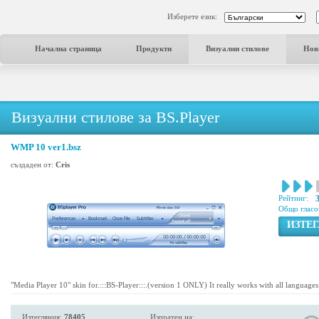
Изберете език:
Начална страница
Продукти
Визуални стилове
Нов
Визуални стилове за BS.Player
WMP 10 ver1.bsz
създаден от:
Cris
Рейтинг:
Общо гласо
ИЗТЕ
"Media Player 10" skin for.:::BS-Player:::.(version 1 ONLY) It really works with all languages
Изтегляния:
78405
Изпратен на: