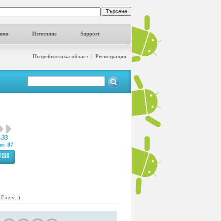
ини
Изтегляне
Support
Потребителска област
|
Регистрация
3.33
ве:
87
ГЛИ
.Enjoy:-)