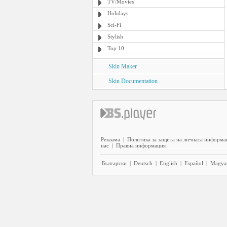
TV/Movies
Holidays
Sci-Fi
Stylish
Top 10
Skin Maker
Skin Documentation
Реклама
|
Политика за защита на личната информа
нас
|
Правна информация
Български
|
Deutsch
|
English
|
Español
|
Magya