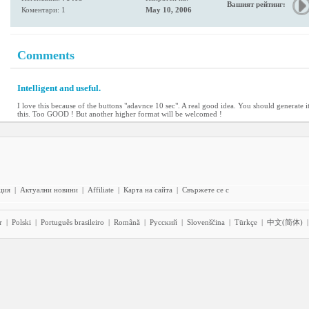
Вашият рейтинг:
Коментари: 1
May 10, 2006
Comments
Intelligent and useful.
I love this because of the buttons "adavnce 10 sec". A real good idea. You should generate it
this. Too GOOD ! But another higher format will be welcomed !
ция
|
Актуални новини
|
Affiliate
|
Карта на сайта
|
Свържете се с
r
|
Polski
|
Português brasileiro
|
Română
|
Pyccĸий
|
Slovenščina
|
Türkçe
|
中文(简体)