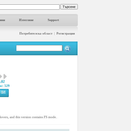
ини
Изтегляне
Support
Потребителска област
|
Регистрация
3.02
ве:
529
ГЛИ
n lovers, and this version contains FS mode.