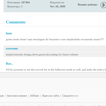
Изтегляния:
187464
Изпратен на:
Вашият рейтинг:
Коментари: 3
Nov 28, 2009
Comments
bom
gostei muito desse! uma mesclagem de futuristico com simplicidade.recomendo muito!!!!
awesome
simple,futuristic design,clever,great job,waiting for future releases
Bar...
It'd be awesome to see this curved bar in the fullscreen mode as well, and make the ends a bit
ция
|
Актуални новини
|
Affiliate
|
Карта на сайта
|
Свържете се с