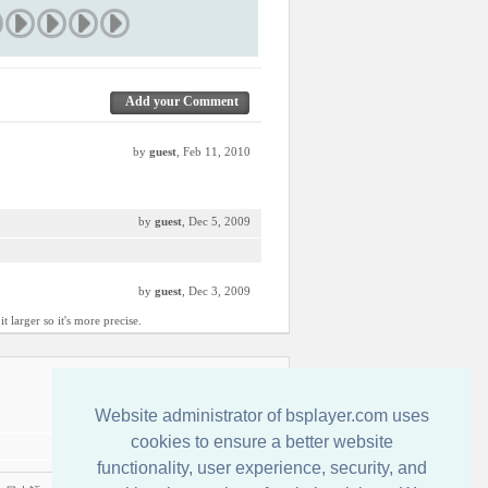
Add your Comment
by
guest
, Feb 11, 2010
by
guest
, Dec 5, 2009
by
guest
, Dec 3, 2009
 larger so it's more precise.
Свържете се с нас
Website administrator of bsplayer.com uses
cookies to ensure a better website
functionality, user experience, security, and