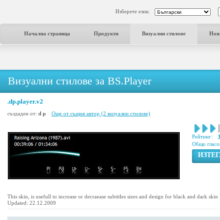
Изберете език:
Начална страница
Продукти
Визуални стилове
Нов
Визуални стилове за BS.Player
.dp.player.v2
създаден от:
d p
Още от същия автор (2 визуални стилове)
Рейтинг:
Общо гласо
ИЗТЕ
This skin, is usefull to increase or decraease subtitles sizes and design for black and dark ski
Updated: 22.12.2009