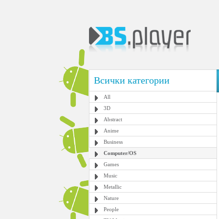
Всички категории
All
3D
Abstract
Anime
Business
Computer/OS
Games
Music
Metallic
Nature
People