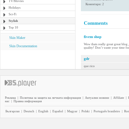
TV/Movies
Коментари: 2
Holidays
Sci-Fi
Stylish
Comments
Top 10
fivem shop
Skin Maker
Wow thats really great great blog 
Skin Documentation
quality! Don’t waste your time fo
gdr
que rico
Реклама
|
Политика за защита на личната информация
|
Актуални новини
|
Affiliate
|
нас
|
Правна информация
Български
|
Deutsch
|
English
|
Español
|
Magyar
|
Polski
|
Português brasileiro
|
Ro