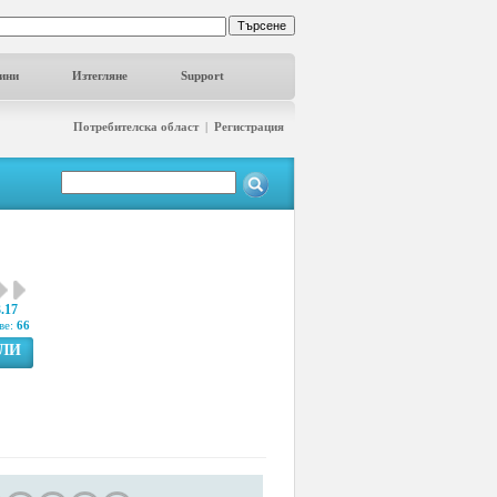
ини
Изтегляне
Support
Потребителска област
|
Регистрация
3.17
ве:
66
ГЛИ