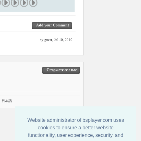
Add your Comment
by
guest
, Jul 10, 2010
Свържете се с нас
|
日本語
Website administrator of bsplayer.com uses
cookies to ensure a better website
functionality, user experience, security, and