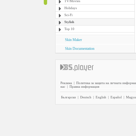
TV/Movies
Holidays
Sci-Fi
Stylish
Top 10
Skin Maker
Skin Documentation
Реклама
|
Политика за защита на личната информа
нас
|
Правна информация
Български
|
Deutsch
|
English
|
Español
|
Magya