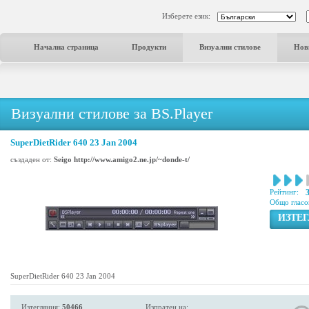
Изберете език:
Начална страница
Продукти
Визуални стилове
Нов
Визуални стилове за BS.Player
SuperDietRider 640 23 Jan 2004
създаден от:
Seigo http://www.amigo2.ne.jp/~donde-t/
Рейтинг:
Общо гласо
ИЗТЕ
SuperDietRider 640 23 Jan 2004
Изтегляния:
50466
Изпратен на: