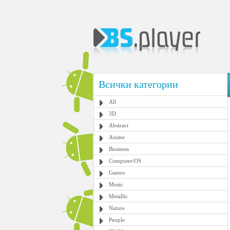
Всички категории
All
3D
Abstract
Anime
Business
Computer/OS
Games
Music
Metallic
Nature
People