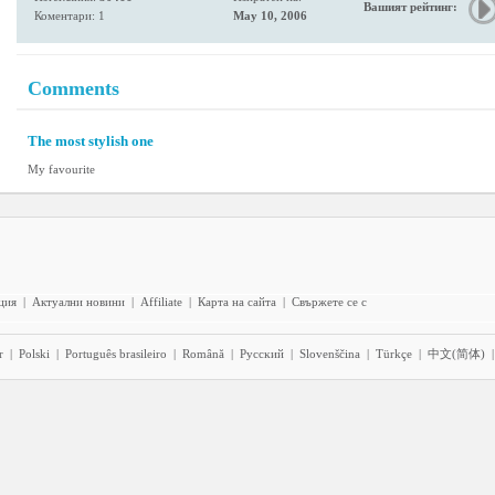
Вашият рейтинг:
Коментари: 1
May 10, 2006
Comments
The most stylish one
My favourite
ция
|
Актуални новини
|
Affiliate
|
Карта на сайта
|
Свържете се с
r
|
Polski
|
Português brasileiro
|
Română
|
Pyccĸий
|
Slovenščina
|
Türkçe
|
中文(简体)