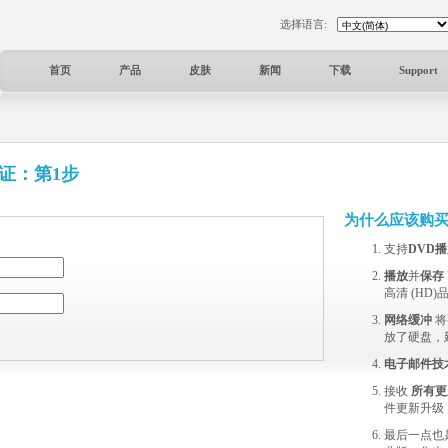
选择语言:
首页
产品
皮肤
新闻
下载
Support
可证：第1步
为什么应该购买BS
支持
DVD
播放
并
保存 
高清 (HD)
网络缓冲
将
放了硬盘，
电子邮件技
接收
所有更
件更新升级
最后一点也是