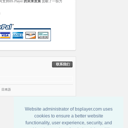
持BS.Player
的未来发展
贡献了一份力
器
联系我们
|
日本語
Website administrator of bsplayer.com uses
cookies to ensure a better website
functionality, user experience, security, and