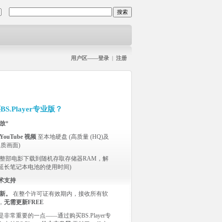
用户区——登录
|
注册
.Player专业版？
播放
*
YouTube 视频
至本地硬盘 (高质量 (HQ)及
品质画面)
整部电影下载到随机存取存储器RAM，解
延长笔记本电池的使用时间)
术支持
新。
在整个许可证有效期内，接收所有软
，
无需更新FREE
非常重要的一点——通过购买BS.Player专