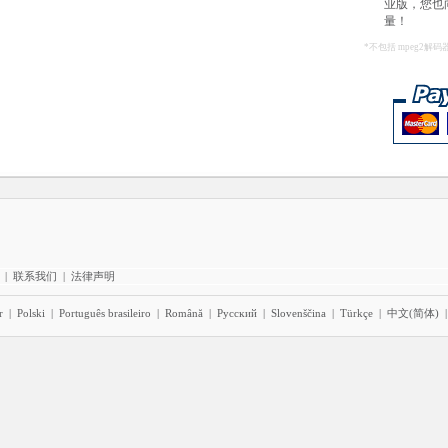
业版，您也向支
量！
*不包括 mpeg2解码
|
联系我们
|
法律声明
r
|
Polski
|
Português brasileiro
|
Română
|
Pyccĸий
|
Slovenščina
|
Türkçe
|
中文(简体)