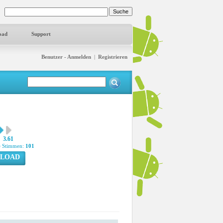
oad
Support
Benutzer - Anmelden
|
Registrieren
3.61
 Stimmen:
101
LOAD