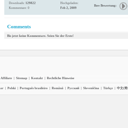
Downloads:
129822
Hochgeladen:
Ihre Bewertung:
Kommentare: 0
Feb 2, 2009
Comments
Bis jetzt keine Kommentare. Seien Sie der Erste!
Affiliate
|
Sitemap
|
Kontakt
|
Rechtliche Hinweise
ar
|
Polski
|
Português brasileiro
|
Română
|
Pyccĸий
|
Slovenščina
|
Türkçe
|
中文(简