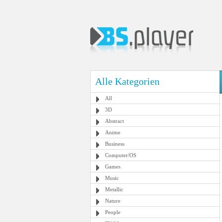
Alle Kategorien
All
3D
Abstract
Anime
Business
Computer/OS
Games
Music
Metallic
Nature
People