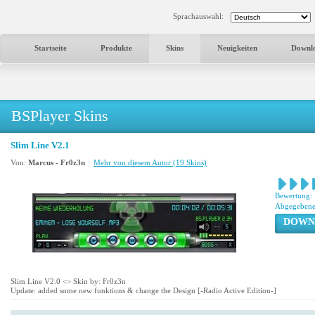
Sprachauswahl:
Startseite
Produkte
Skins
Neuigkeiten
Downl
BSPlayer Skins
Slim Line V2.1
Von:
Marcus - Fr0z3n
Mehr von diesem Autor (19 Skins)
Bewertung:
Abgegebene
DOWN
Slim Line V2.0 <
> Skin by: Fr0z3n
Update: added some new funktions & change the Design [-Radio Active Edition-]