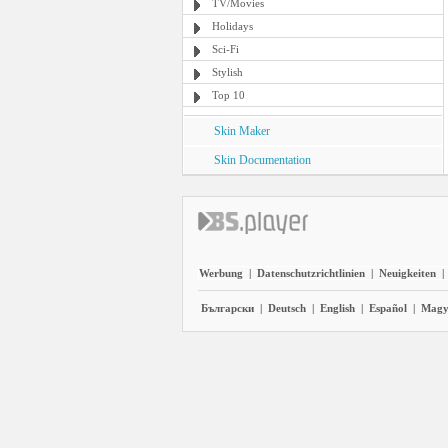
TV/Movies
Holidays
Sci-Fi
Stylish
Top 10
Skin Maker
Skin Documentation
Werbung
|
Datenschutzrichtlinien
|
Neuigkeiten
|
Български
|
Deutsch
|
English
|
Español
|
Magy