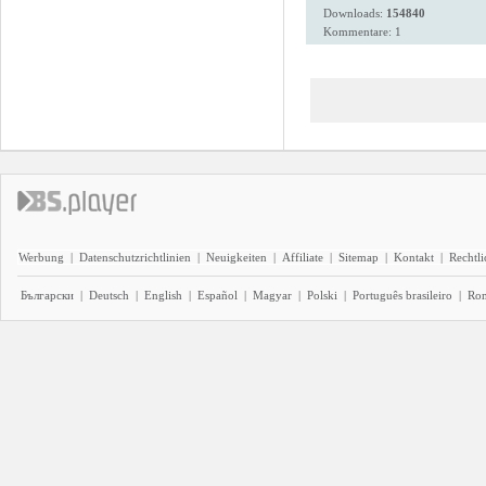
Downloads:
154840
Kommentare: 1
Werbung
|
Datenschutzrichtlinien
|
Neuigkeiten
|
Affiliate
|
Sitemap
|
Kontakt
|
Rechtl
Български
|
Deutsch
|
English
|
Español
|
Magyar
|
Polski
|
Português brasileiro
|
Ro