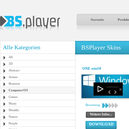
Startseite
Produk
BSPlayer Skins
Alle Kategorien
All
3D
ONE win10
Abstract
Anime
Business
Computer/OS
Games
Music
Bewertung:
Metallic
Weitere Infos...
Nature
People
DOWNLOAD