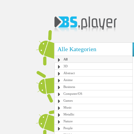
Alle Kategorien
All
3D
Abstract
Anime
Business
Computer/OS
Games
Music
Metallic
Nature
People