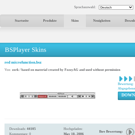
Sprachauswahl:
Startseite
Produkte
Skins
Neuigkeiten
Downl
BSPlayer Skins
red microfunction.bsz
Von:
zork / based on material created by FozzyAG and used without permission
Bewertung:
Abgegebene
DOWN
Downloads:
44105
Hochgeladen:
Ihre Bewertung:
Kommentare: 0
May 10, 2006