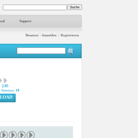
oad
Support
Benutzer - Anmelden
|
Registrieren
2.95
 Stimmen:
19
LOAD