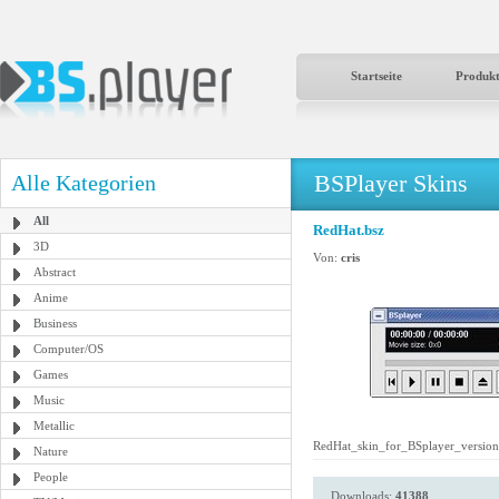
Startseite
Produk
BSPlayer Skins
Alle Kategorien
All
RedHat.bsz
3D
Von:
cris
Abstract
Anime
Business
Computer/OS
Games
Music
Metallic
RedHat_skin_for_BSplayer_version_
Nature
People
Downloads:
41388