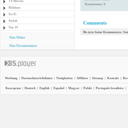
TV/Movies
Kommentare: 0
Holidays
Sci-Fi
Stylish
Comments
Top 10
Bis jetzt keine Kommentare. Seie
Skin Maker
Skin Documentation
Werbung
|
Datenschutzrichtlinien
|
Neuigkeiten
|
Affiliate
|
Sitemap
|
Kontakt
|
Rec
Български
|
Deutsch
|
English
|
Español
|
Magyar
|
Polski
|
Português brasileiro
|