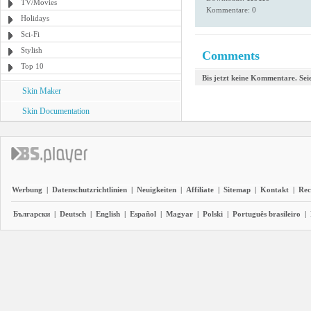
TV/Movies
Kommentare: 0
Holidays
Sci-Fi
Stylish
Comments
Top 10
Bis jetzt keine Kommentare. Seie
Skin Maker
Skin Documentation
Werbung
|
Datenschutzrichtlinien
|
Neuigkeiten
|
Affiliate
|
Sitemap
|
Kontakt
|
Rec
Български
|
Deutsch
|
English
|
Español
|
Magyar
|
Polski
|
Português brasileiro
|