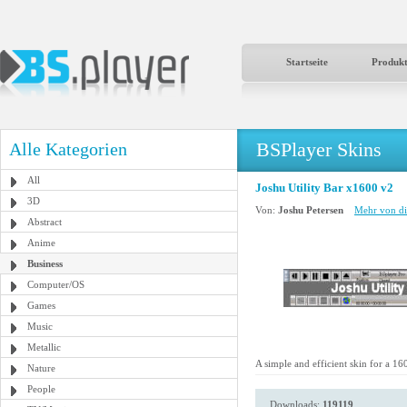
Startseite
Produk
BSPlayer Skins
Alle Kategorien
All
Joshu Utility Bar x1600 v2
3D
Von:
Joshu Petersen
Mehr von di
Abstract
Anime
Business
Computer/OS
Games
Music
Metallic
A simple and efficient skin for a 16
Nature
People
Downloads:
119119