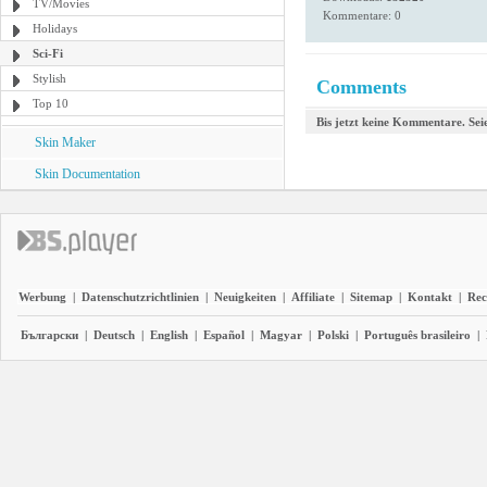
TV/Movies
Kommentare: 0
Holidays
Sci-Fi
Stylish
Comments
Top 10
Bis jetzt keine Kommentare. Seie
Skin Maker
Skin Documentation
Werbung
|
Datenschutzrichtlinien
|
Neuigkeiten
|
Affiliate
|
Sitemap
|
Kontakt
|
Rec
Български
|
Deutsch
|
English
|
Español
|
Magyar
|
Polski
|
Português brasileiro
|