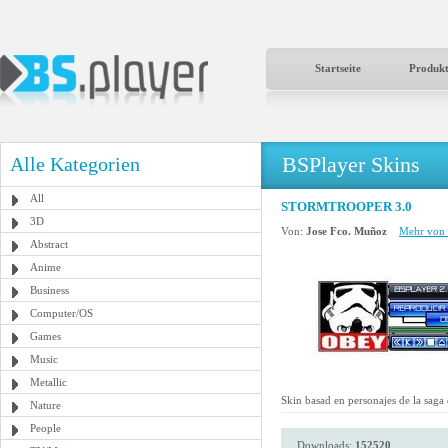
Startseite
Produk
BSPlayer Skins
Alle Kategorien
All
STORMTROOPER 3.0
3D
Von:
Jose Fco. Muñoz
Mehr von 
Abstract
Anime
Business
Computer/OS
Games
Music
Metallic
Skin basad en personajes de la sa
Nature
People
Downloads:
152520