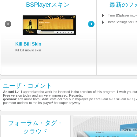
BSPlayerスキン
最新のフ
Turn BSplayer into
Best Settings for Cr
Kill Bill Skin
Kill Bill movie skin
ユーザ・コメント
Antoni L.
: I appreciate the work he inserted in the creation of this program. I wish you fu
Free version today and am very impressed. Regards.
geovani
: soft muito bom |
dan
: este cel mai bun bsplayer pe care l-am avut si l-am avut |
put moor codecs to the bs player! bat super anyway!
フォーラム・タグ・
クラウド