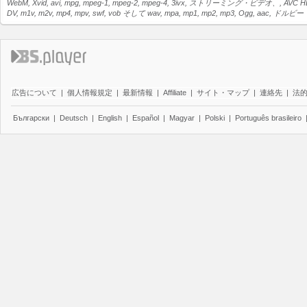
WebM, Xvid, avi, mpg, mpeg-1, mpeg-2, mpeg-4, 3ivx, ストリーミング・ビデオ、,
DV, m1v, m2v, mp4, mpv, swf, vob そして wav, mpa, mp1, mp2, mp3, Ogg, 
広告について
|
個人情報規定
|
最新情報
|
Affiliate
|
サイト・マップ
|
連絡先
|
法
Български
|
Deutsch
|
English
|
Español
|
Magyar
|
Polski
|
Português brasileiro