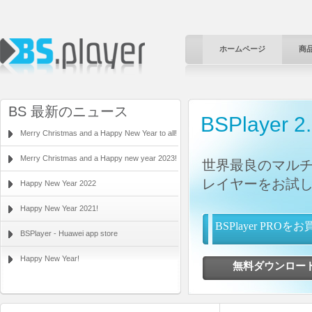
ホームページ
商
BS 最新のニュース
BSPlayer 2
Merry Christmas and a Happy New Year to all!
Merry Christmas and a Happy new year 2023!
世界最良のマル
レイヤーをお試
Happy New Year 2022
Happy New Year 2021!
BSPlayer PR
BSPlayer - Huawei app store
Happy New Year!
無料ダウンロ