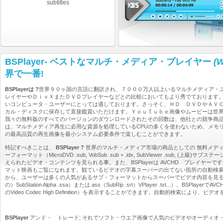
subtitles
BSPlayer- ベストなマルチ・メディア・プレイヤー
(W
界で一番!
BSPlayerは ?
世界９０ヶ国の言語に翻訳され、７０００万人以上いるマルチメディア・
レイヤーやＤｉｖＸまたＤＶＤプレイヤーなどとの比較においてもより秀でております
いコンピュータ・ユーザーにとっては適しております。さっそく、ＨＤ ＤＶＤやＡＶＣＨ
カル・ディスクに保存して直接鑑賞いただけます。ＹｏｕＴｕｂｅ画像やムービーは世
我々の無料版のすべてのバージョンのダウンロードされたその回数は、他社との競争商品
は、マルチメディア再生に必用な資源を処理しているCPUの多くを使わないため、メモリ
の最高品質の再生画像を最小システム必要条件で楽しむことができます。
特記すべきことは、
BSPlayer ?
世界のマルチ・メディア市場の商品としての 無料メデ
ーフォーマット（MicroDVD .sub, VobSub .sub + .idx, SubViewer .sub, (上級)サブステーション・、Alpha 
えられたビデオ・コンテンツを見られる事。また、BSPlayerは AVCHD プレイヤーですからデジタル、
マット映画もご覧になれます。観ているビデオの字幕スーパーの出てない箇所の自動検索
から、ユーザーは多くの人気があるサブ・フォーマットからスーパーでビデオ内容を見ることができるサブ・オ
の）SubStation Alpha .ssa）または.ass（SubRip .srt）VPlayer .txt
のVideo Codec High Definition）を表示することができます。自動的検索
BSPlayer
アンド・ トレード; それでソフト・ウエア画像で人気のビデオやオーディオ