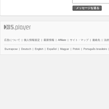
メッセージを送る
広告について
|
個人情報規定
|
最新情報
|
Affiliate
|
サイト・マップ
|
連絡先
|
法
Български
|
Deutsch
|
English
|
Español
|
Magyar
|
Polski
|
Português brasileiro