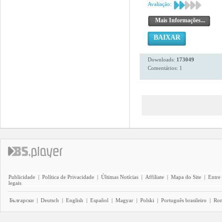
Avaliação:
Mais Informações...
BAIXAR
Downloads:
173049
Comentários: 1
Publicidade
|
Política de Privacidade
|
Últimas Notícias
|
Affiliate
|
Mapa do Site
|
Entre
legais
Български
|
Deutsch
|
English
|
Español
|
Magyar
|
Polski
|
Português brasileiro
|
Ro