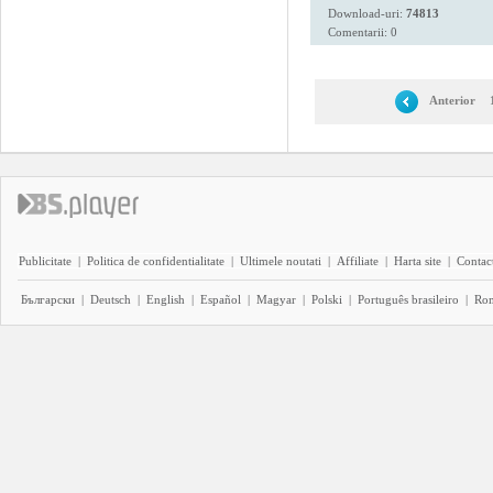
Download-uri:
74813
Comentarii: 0
Anterior
Publicitate
|
Politica de confidentialitate
|
Ultimele noutati
|
Affiliate
|
Harta site
|
Contact
Български
|
Deutsch
|
English
|
Español
|
Magyar
|
Polski
|
Português brasileiro
|
Ro