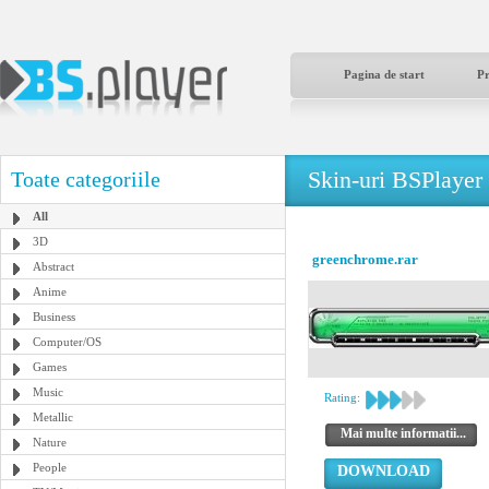
Pagina de start
P
Skin-uri BSPlayer
Toate categoriile
All
3D
greenchrome.rar
Abstract
Anime
Business
Computer/OS
Games
Music
Rating:
Metallic
Mai multe informatii...
Nature
People
DOWNLOAD