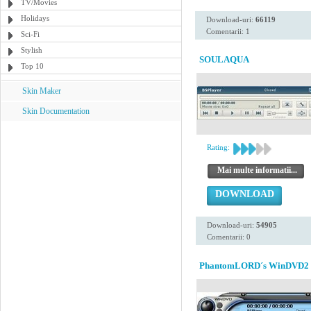
TV/Movies
Holidays
Download-uri:
66119
Comentarii: 1
Sci-Fi
Stylish
SOULAQUA
Top 10
Skin Maker
Skin Documentation
Rating:
Mai multe informatii...
DOWNLOAD
Download-uri:
54905
Comentarii: 0
PhantomLORD´s WinDVD2 