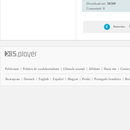
Download-uri:
50560
Comentarii: 0
Anterior
Publicitate
|
Politica de confidentialitate
|
Ultimele noutati
|
Affiliate
|
Harta site
|
Contact
Български
|
Deutsch
|
English
|
Español
|
Magyar
|
Polski
|
Português brasileiro
|
Ro