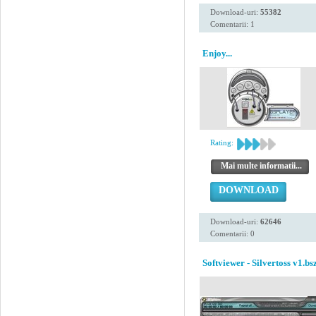
Download-uri:
55382
Comentarii: 1
Enjoy...
Rating:
Mai multe informatii...
DOWNLOAD
Download-uri:
62646
Comentarii: 0
Softviewer - Silvertoss v1.bs