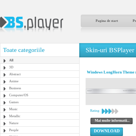
Pagina de start
P
Skin-uri BSPlayer
Toate categoriile
All
3D
Windows LongHorn Theme (
Abstract
Anime
Business
Computer/OS
Games
Music
Rating:
Metallic
Mai multe informatii...
Nature
People
DOWNLOAD