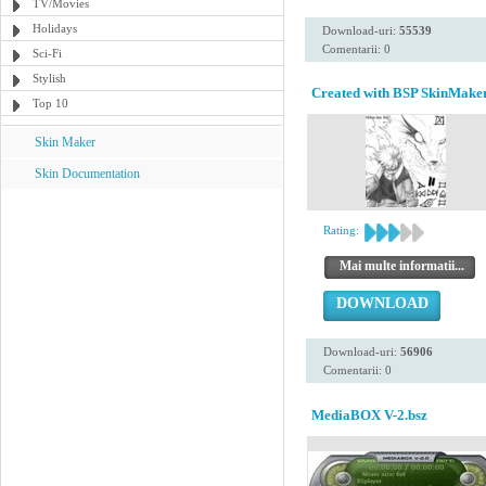
TV/Movies
Holidays
Download-uri:
55539
Comentarii: 0
Sci-Fi
Stylish
Created with BSP SkinMaker
Top 10
Skin Maker
Skin Documentation
Rating:
Mai multe informatii...
DOWNLOAD
Download-uri:
56906
Comentarii: 0
MediaBOX V-2.bsz