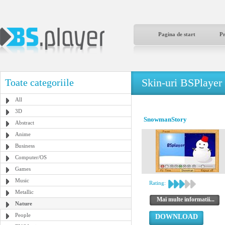
Pagina de start
P
Skin-uri BSPlayer
Toate categoriile
All
3D
SnowmanStory
Abstract
Anime
Business
Computer/OS
Games
Music
Rating:
Metallic
Mai multe informatii...
Nature
People
DOWNLOAD