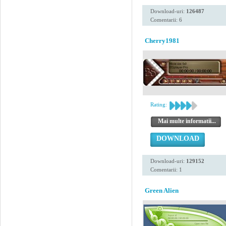
Download-uri:
126487
Comentarii: 6
Cherry1981
Rating:
Mai multe informatii...
DOWNLOAD
Download-uri:
129152
Comentarii: 1
Green Alien