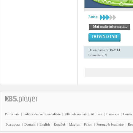
Rating:
Mai multe informatii...
DOWNLOAD
Download-uri:
162914
Comentarii: 9
Publicitate
|
Politica de confidentialitate
|
Ultimele noutati
|
Affiliate
|
Harta site
|
Contact
Български
|
Deutsch
|
English
|
Español
|
Magyar
|
Polski
|
Português brasileiro
|
Ro