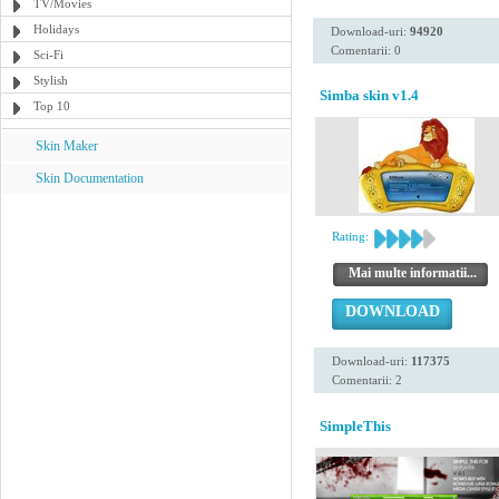
TV/Movies
Holidays
Download-uri:
94920
Comentarii: 0
Sci-Fi
Stylish
Simba skin v1.4
Top 10
Skin Maker
Skin Documentation
Rating:
Mai multe informatii...
DOWNLOAD
Download-uri:
117375
Comentarii: 2
SimpleThis