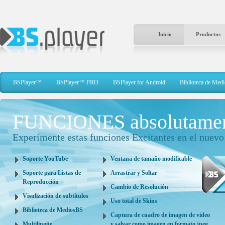
Inicio
Productos
BSPlayer™
BSPlayer™ PRO
BSPlayer for Android
Biblioteca de Medi
FUNCIONES absolutamen
Experimente estas funciones Excitantes en el nuev
Soporte YouTube
Ventana de tamaño modificable
Soporte para Listas de
Arrastrar y Soltar
Reproducción
Cambio de Resolución
Visulización de subtítulos
Uso total de Skins
Biblioteca de MediosBS
Captura de cuadro de imagen de video
Multilingüe
y salvar como imagen en formato jpeg