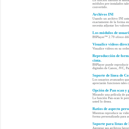
La función habilita la salid
módulos pre-instalados tal
convertido.
Archivos INI
Usando un archivo INI uste
exactamente de la forma en 
necesita adjustar los valor
Los módulos de usuario
BSPlayer™ 2.79 ofrece dif
Visualice videos direc
Visualice videos en su orde
Reproducción de forma
cinta.
BSPlayer puede reproduci
digitales de Canon, JVC, P
Soporte de línea de 
Los usuarios avanzados que
apreciarán funciones tales
Opción de Pan scan y 
Mirando una película de pan
La función Pan-scan le perm
usted lo desea.
Ratios de aspecto per
Mientras reproduce su video
forma personalizada para as
Soporte para listas d
Agregue sus archivos favorit