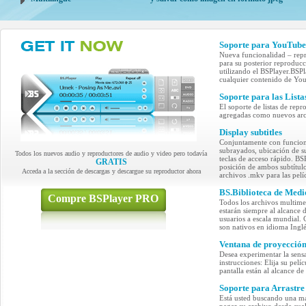
Soporte para YouTube
Nueva funcionalidad – repr
para su posterior reproduc
utilizando el BSPlayer.BS
cualquier contenido de Yo
Soporte para las List
El soporte de listas de re
agregadas como nuevos arch
Display subtitles
Conjuntamente con funcione
subrayados, ubicación de su
Todos los nuevos audio y reproductores de audio y video pero todavía
teclas de acceso rápido. BSP
GRATIS
posición de ambos subtítulo
Acceda a la sección de descargas y descargue su reproductor ahora
archivos .mkv para las pelíc
BS.Biblioteca de Medi
Compre BSPlayer PRO
Todos los archivos multime
estarán siempre al alcance
usuarios a escala mundial.
son nativos en idioma Inglé
Ventana de proyección 
Desea experimentar la sensa
instrucciones: Elija su pel
pantalla están al alcance de 
Soporte para Arrastre 
Está usted buscando una ma