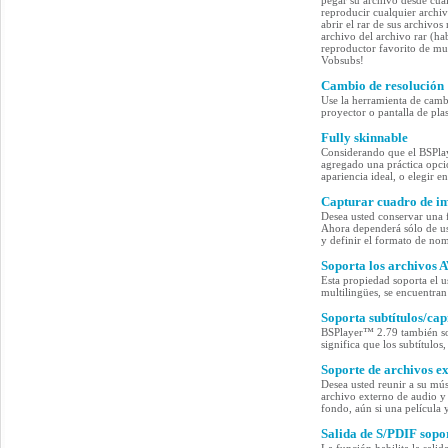
pegar su archivo desde cua
reproducir cualquier archi
abrir el rar de sus archivo
archivo del archivo rar (h
reproductor favorito de mul
Vobsubs!
Cambio de resolución
Use la herramienta de cambi
proyector o pantalla de pla
Fully skinnable
Considerando que el BSPla
agregado una práctica opció
apariencia ideal, o elegir 
Capturar cuadro de im
Desea usted conservar una f
Ahora dependerá sólo de us
y definir el formato de no
Soporta los archivos 
Esta propiedad soporta el 
multilingües, se encuentran
Soporta subtítulos/cap
BSPlayer™ 2.79 también sop
significa que los subtítulo
Soporte de archivos e
Desea usted reunir a su mús
archivo externo de audio y 
fondo, aún si una película
Salida de S/PDIF sopo