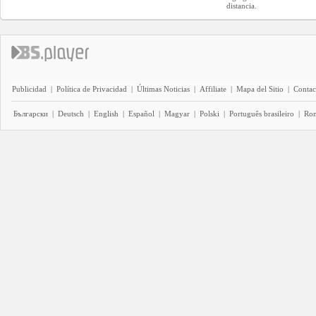
distancia.
Publicidad
|
Política de Privacidad
|
Últimas Noticias
|
Affiliate
|
Mapa del Sitio
|
Contac
Български
|
Deutsch
|
English
|
Español
|
Magyar
|
Polski
|
Português brasileiro
|
Ro