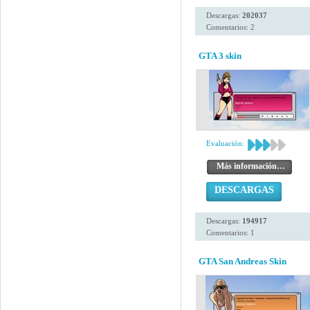
Descargas:
202037
Comentarios: 2
GTA 3 skin
Evaluación:
Más información…
DESCARGAS
Descargas:
194917
Comentarios: 1
GTA San Andreas Skin