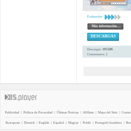
Evaluación:
Más información…
DESCARGAS
Descargas:
195586
Comentarios: 2
Publicidad
|
Política de Privacidad
|
Últimas Noticias
|
Affiliate
|
Mapa del Sitio
|
Contac
Български
|
Deutsch
|
English
|
Español
|
Magyar
|
Polski
|
Português brasileiro
|
Ro