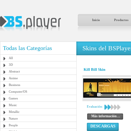
Inicio
Productos
Skins del BSPlaye
Todas las Categorías
All
3D
Kill Bill Skin
Abstract
Anime
Business
Computer/OS
Games
Music
Evaluación:
Metallic
Más información…
Nature
People
DESCARGAS