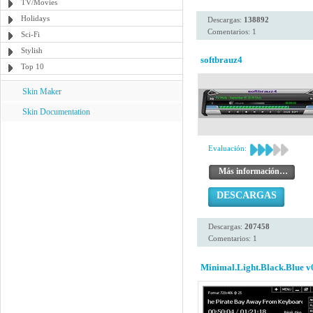
TV/Movies
Holidays
Descargas:
138892
Comentarios: 1
Sci-Fi
Stylish
softbrauz4
Top 10
Skin Maker
Skin Documentation
Evaluación:
Más información…
DESCARGAS
Descargas:
207458
Comentarios: 1
Minimal.Light.Black.Blue v