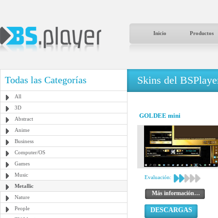
Inicio
Productos
Skins del BSPlaye
Todas las Categorías
All
3D
GOLDEE mini
Abstract
Anime
Business
Computer/OS
Games
Music
Evaluación:
Metallic
Más información…
Nature
People
DESCARGAS