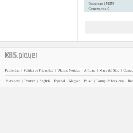
Descargas:
150553
Comentarios: 0
Publicidad
|
Política de Privacidad
|
Últimas Noticias
|
Affiliate
|
Mapa del Sitio
|
Contac
Български
|
Deutsch
|
English
|
Español
|
Magyar
|
Polski
|
Português brasileiro
|
Ro