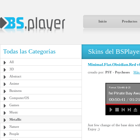
Inicio
Productos
Skins del BSPlaye
Todas las Categorías
All
Minimal.Flat.Obsidian.Red v
3D
creado por:
PSY - Psychoses
Más 
Abstract
Anime
Business
Computer/OS
Games
Music
Metallic
Just few change of the base skin wi
Nature
Enjoy ;)
People