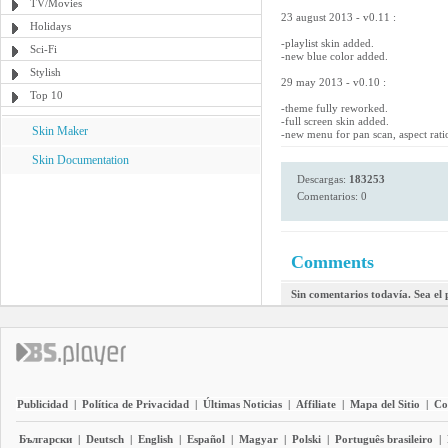
TV/Movies
23 august 2013 - v0.11 :
Holidays
-playlist skin added.
Sci-Fi
-new blue color added.
Stylish
29 may 2013 - v0.10 :
Top 10
-theme fully reworked.
-full screen skin added.
Skin Maker
-new menu for pan scan, aspect rati
Skin Documentation
Descargas:
183253
Comentarios: 0
Comments
Sin comentarios todavía. Sea el
Publicidad
|
Política de Privacidad
|
Últimas Noticias
|
Affiliate
|
Mapa del Sitio
|
Co
Български
|
Deutsch
|
English
|
Español
|
Magyar
|
Polski
|
Português brasileiro
|