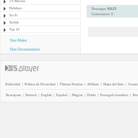
TV/Movies
Holidays
Descargas:
91125
Comentarios: 0
Sci-Fi
Stylish
Top 10
Skin Maker
Skin Documentation
Publicidad
|
Política de Privacidad
|
Últimas Noticias
|
Affiliate
|
Mapa del Sitio
|
Contac
Български
|
Deutsch
|
English
|
Español
|
Magyar
|
Polski
|
Português brasileiro
|
Ro