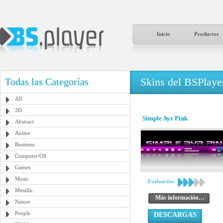
Inicio
Productos
Skins del BSPlaye
Todas las Categorías
All
3D
Simple Ayr Pink
Abstract
Anime
Business
Computer/OS
Games
Music
Evaluación:
Metallic
Más información…
Nature
People
DESCARGAS