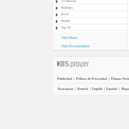
TV/Movies
Holidays
Sci-Fi
Stylish
Top 10
Skin Maker
Skin Documentation
Publicidad
|
Política de Privacidad
|
Últimas Noti
Български
|
Deutsch
|
English
|
Español
|
Magy