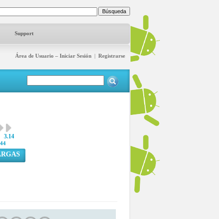
Support
Área de Usuario – Iniciar Sesión
|
Registrarse
3.14
44
ARGAS