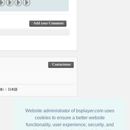
Add your Comment
Contactenos
体)
|
日本語
Website administrator of bsplayer.com uses
cookies to ensure a better website
functionality, user experience, security, and