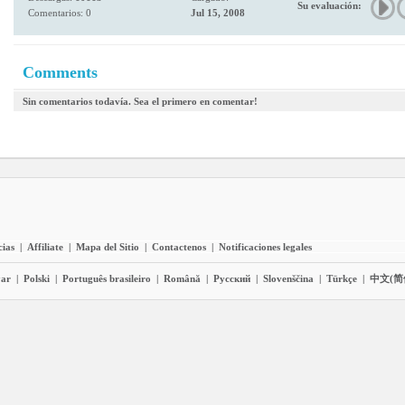
Su evaluación:
Comentarios: 0
Jul 15, 2008
Comments
Sin comentarios todavía. Sea el primero en comentar!
cias
|
Affiliate
|
Mapa del Sitio
|
Contactenos
|
Notificaciones legales
ar
|
Polski
|
Português brasileiro
|
Română
|
Pyccĸий
|
Slovenščina
|
Türkçe
|
中文(简