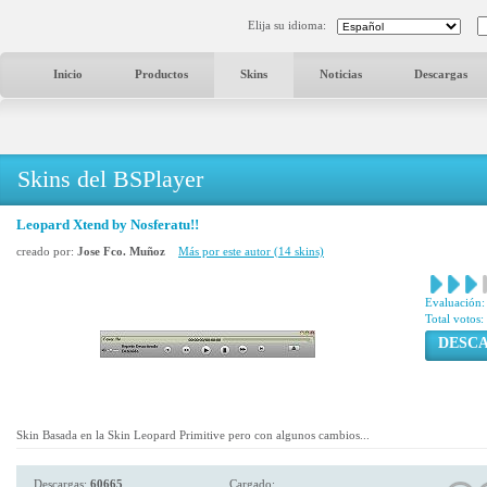
Elija su idioma:
Inicio
Productos
Skins
Noticias
Descargas
Skins del BSPlayer
Leopard Xtend by Nosferatu!!
creado por:
Jose Fco. Muñoz
Más por este autor (14 skins)
Evaluación:
Total votos:
DESC
Skin Basada en la Skin Leopard Primitive pero con algunos cambios...
Descargas:
60665
Cargado: