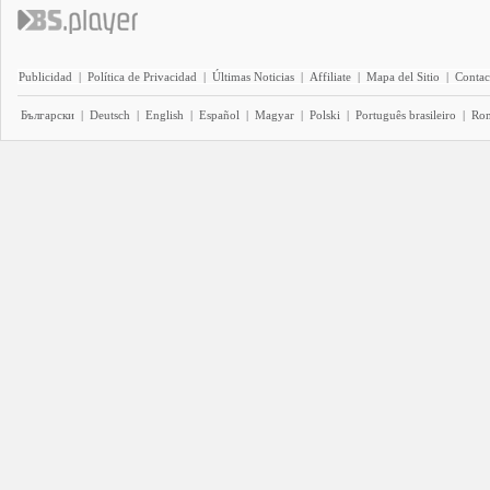
Publicidad
|
Política de Privacidad
|
Últimas Noticias
|
Affiliate
|
Mapa del Sitio
|
Contac
Български
|
Deutsch
|
English
|
Español
|
Magyar
|
Polski
|
Português brasileiro
|
Ro