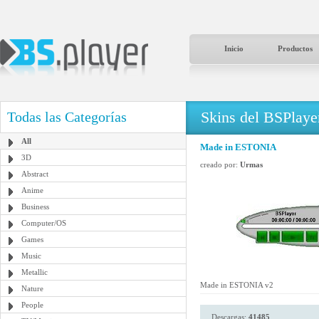
Inicio
Productos
Skins del BSPlaye
Todas las Categorías
All
Made in ESTONIA
3D
creado por:
Urmas
Abstract
Anime
Business
Computer/OS
Games
Music
Metallic
Made in ESTONIA v2
Nature
People
Descargas:
41485