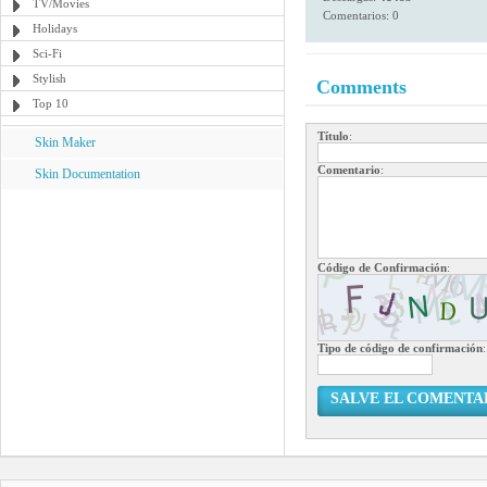
TV/Movies
Comentarios: 0
Holidays
Sci-Fi
Stylish
Comments
Top 10
Título
:
Skin Maker
Comentario
:
Skin Documentation
Código de Confirmación
:
Tipo de código de confirmación
:
SALVE EL COMENTA