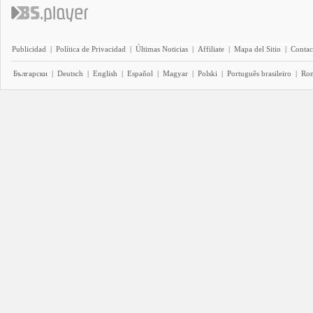
Publicidad
|
Política de Privacidad
|
Últimas Noticias
|
Affiliate
|
Mapa del Sitio
|
Contac
Български
|
Deutsch
|
English
|
Español
|
Magyar
|
Polski
|
Português brasileiro
|
Ro