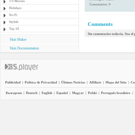
TV/Movies
Comentarios: 0
Holidays
Sci-Fi
Stylish
Comments
Top 10
Sin comentarios todavía. Sea el
Skin Maker
Skin Documentation
Publicidad
|
Política de Privacidad
|
Últimas Noticias
|
Affiliate
|
Mapa del Sitio
|
Co
Български
|
Deutsch
|
English
|
Español
|
Magyar
|
Polski
|
Português brasileiro
|