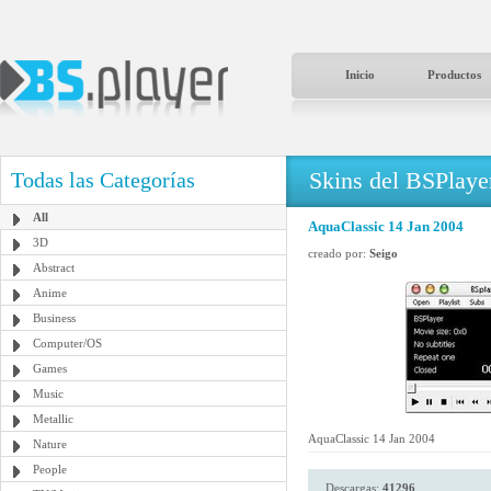
Inicio
Productos
Skins del BSPlaye
Todas las Categorías
All
AquaClassic 14 Jan 2004
3D
creado por:
Seigo
Abstract
Anime
Business
Computer/OS
Games
Music
Metallic
AquaClassic 14 Jan 2004
Nature
People
Descargas:
41296