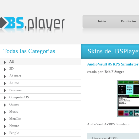
Inicio
Productos
Skins del BSPlaye
Todas las Categorías
All
AudioVault AVRPS Simulator
3D
creado por:
Bob F Singer
Abstract
Anime
Business
Computer/OS
Games
Music
Metallic
AudioVault AVRPS Simulator
Nature
People
Descargas:
41396