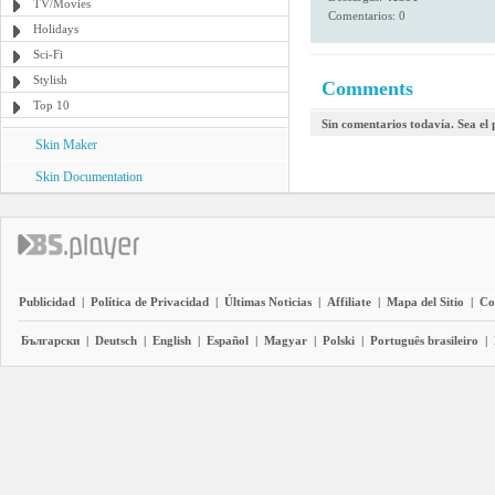
TV/Movies
Comentarios: 0
Holidays
Sci-Fi
Stylish
Comments
Top 10
Sin comentarios todavía. Sea el
Skin Maker
Skin Documentation
Publicidad
|
Política de Privacidad
|
Últimas Noticias
|
Affiliate
|
Mapa del Sitio
|
Co
Български
|
Deutsch
|
English
|
Español
|
Magyar
|
Polski
|
Português brasileiro
|