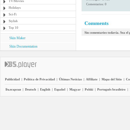
TV/Movies
Comentarios: 0
Holidays
Sci-Fi
Stylish
Comments
Top 10
Sin comentarios todavía. Sea el
Skin Maker
Skin Documentation
Publicidad
|
Política de Privacidad
|
Últimas Noticias
|
Affiliate
|
Mapa del Sitio
|
Co
Български
|
Deutsch
|
English
|
Español
|
Magyar
|
Polski
|
Português brasileiro
|