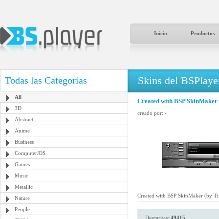
Inicio
Productos
Skins del BSPlaye
Todas las Categorías
All
Created with BSP SkinMaker 
3D
creado por:
-
Abstract
Anime
Business
Computer/OS
Games
Music
Metallic
Created with BSP SkinMaker (by Ti
Nature
People
Descargas:
49415