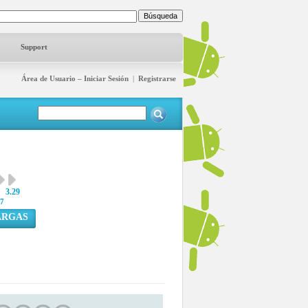
Support
Área de Usuario – Iniciar Sesión
|
Registrarse
3.29
7
ARGAS