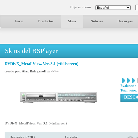
Elija su idioma:
Inicio
Productos
Skins
Noticias
Descargas
Skins del BSPlayer
DVDivX_MetallView. Ver. 3.1 (+fullscreen)
creado por:
Alax Balaganoff /// <<
>>
Evaluación:
Total votos:
DESC
DVDivX_MetallView. Ver. 3.1 (+fullscreen)
Descargas:
62703
Cargado: