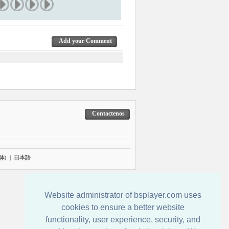
Add your Comment
Contactenos
体)
|
日本語
Website administrator of bsplayer.com uses
cookies to ensure a better website
functionality, user experience, security, and