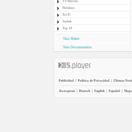
TV/Movies
Holidays
Sci-Fi
Stylish
Top 10
Skin Maker
Skin Documentation
Publicidad
|
Política de Privacidad
|
Últimas Noti
Български
|
Deutsch
|
English
|
Español
|
Magy