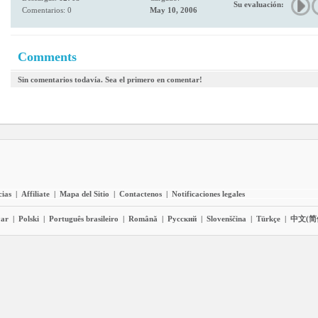
Su evaluación:
Comentarios: 0
May 10, 2006
Comments
Sin comentarios todavía. Sea el primero en comentar!
cias
|
Affiliate
|
Mapa del Sitio
|
Contactenos
|
Notificaciones legales
ar
|
Polski
|
Português brasileiro
|
Română
|
Pyccĸий
|
Slovenščina
|
Türkçe
|
中文(简