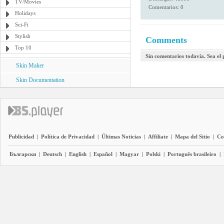
TV/Movies
Comentarios: 0
Holidays
Sci-Fi
Stylish
Comments
Top 10
Sin comentarios todavía. Sea el
Skin Maker
Skin Documentation
Publicidad
|
Política de Privacidad
|
Últimas Noticias
|
Affiliate
|
Mapa del Sitio
|
Co
Български
|
Deutsch
|
English
|
Español
|
Magyar
|
Polski
|
Português brasileiro
|