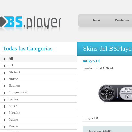
Inicio
Productos
Skins del BSPlaye
Todas las Categorías
All
milky v1.0
3D
creado por:
MARKAL
Abstract
Anime
Business
Computer/OS
Games
Music
Metallic
milky v1.0
Nature
People
Descargas:
41606