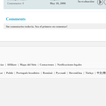
Su evaluación:
Comentarios: 0
May 10, 2006
Comments
Sin comentarios todavía. Sea el primero en comentar!
cias
|
Affiliate
|
Mapa del Sitio
|
Contactenos
|
Notificaciones legales
ar
|
Polski
|
Português brasileiro
|
Română
|
Pyccĸий
|
Slovenščina
|
Türkçe
|
中文(简