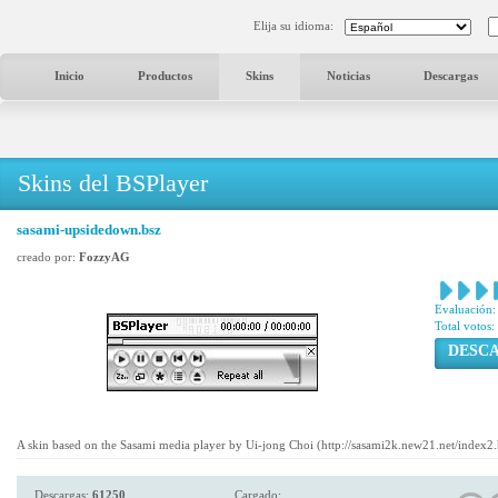
Elija su idioma:
Inicio
Productos
Skins
Noticias
Descargas
Skins del BSPlayer
sasami-upsidedown.bsz
creado por:
FozzyAG
Evaluación:
Total votos:
DESC
A skin based on the Sasami media player by Ui-jong Choi (http://sasami2k.new21.net/index2.h
Descargas:
61250
Cargado: