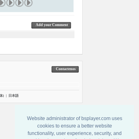
Add your Comment
Contactenos
体)
|
日本語
Website administrator of bsplayer.com uses
cookies to ensure a better website
functionality, user experience, security, and