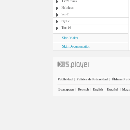
TV/Movies
Holidays
Sci-Fi
Stylish
Top 10
Skin Maker
Skin Documentation
Publicidad
|
Política de Privacidad
|
Últimas Noti
Български
|
Deutsch
|
English
|
Español
|
Magy