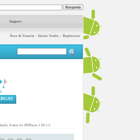
Support
Área de Usuario – Iniciar Sesión
|
Registrarse
4
2
ARGAS
tml). A skin for BSPlayer 1.00 (+)