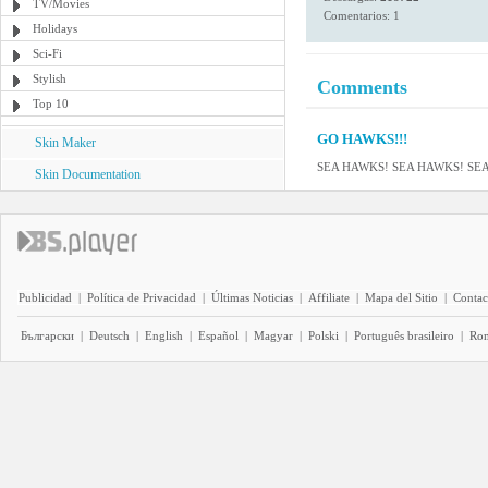
TV/Movies
Comentarios: 1
Holidays
Sci-Fi
Stylish
Comments
Top 10
GO HAWKS!!!
Skin Maker
SEA HAWKS! SEA HAWKS! SE
Skin Documentation
Publicidad
|
Política de Privacidad
|
Últimas Noticias
|
Affiliate
|
Mapa del Sitio
|
Contac
Български
|
Deutsch
|
English
|
Español
|
Magyar
|
Polski
|
Português brasileiro
|
Ro