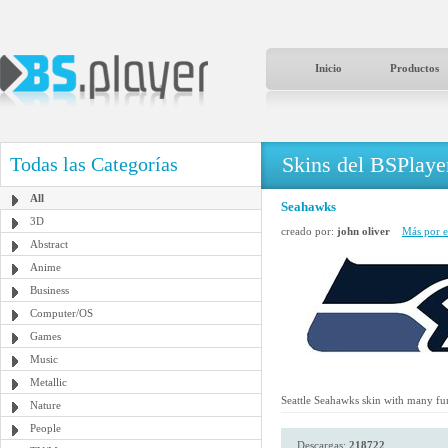
Inicio
Productos
Skins del BSPlaye
Todas las Categorías
All
Seahawks
3D
creado por:
john oliver
Más por es
Abstract
Anime
Business
Computer/OS
Games
Music
Metallic
Seattle Seahawks skin with many fu
Nature
People
Descargas:
218722