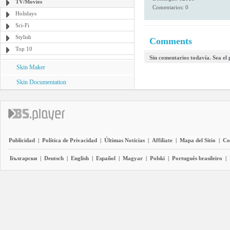
TV/Movies
Comentarios: 0
Holidays
Sci-Fi
Stylish
Comments
Top 10
Sin comentarios todavía. Sea el
Skin Maker
Skin Documentation
Publicidad
|
Política de Privacidad
|
Últimas Noticias
|
Affiliate
|
Mapa del Sitio
|
Co
Български
|
Deutsch
|
English
|
Español
|
Magyar
|
Polski
|
Português brasileiro
|