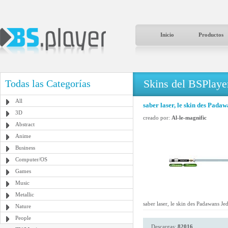
Inicio
Productos
Skins del BSPlaye
Todas las Categorías
All
saber laser, le skin des Padaw
3D
creado por:
Al-le-magnific
Abstract
Anime
Business
Computer/OS
Games
Music
Metallic
saber laser, le skin des Padawans Jed
Nature
People
Descargas:
82016