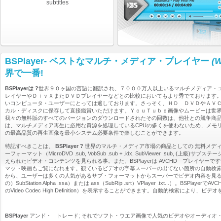
subtitles
BSPlayer- ベストなマルチ・メディア・プレイヤー
(W
界で一番!
BSPlayerは ?
世界９０ヶ国の言語に翻訳され、７０００万人以上いるマルチメディア・
レイヤーやＤｉｖＸまたＤＶＤプレイヤーなどとの比較においてもより秀でております
いコンピュータ・ユーザーにとっては適しております。さっそく、ＨＤ ＤＶＤやＡＶＣＨ
カル・ディスクに保存して直接鑑賞いただけます。ＹｏｕＴｕｂｅ画像やムービーは世
我々の無料版のすべてのバージョンのダウンロードされたその回数は、他社との競争商品
は、マルチメディア再生に必用な資源を処理しているCPUの多くを使わないため、メモリ
の最高品質の再生画像を最小システム必要条件で楽しむことができます。
特記すべきことは、
BSPlayer ?
世界のマルチ・メディア市場の商品としての 無料メデ
ーフォーマット（MicroDVD .sub, VobSub .sub + .idx, SubViewer .sub, (上級)サブステーション・、Alpha 
えられたビデオ・コンテンツを見られる事。また、BSPlayerは AVCHD プレイヤーですからデジタル、
マット映画もご覧になれます。観ているビデオの字幕スーパーの出てない箇所の自動検索
から、ユーザーは多くの人気があるサブ・フォーマットからスーパーでビデオ内容を見ることができるサブ・オ
の）SubStation Alpha .ssa）または.ass（SubRip .srt）VPlayer .txt
のVideo Codec High Definition）を表示することができます。自動的検索
BSPlayer
アンド・ トレード; それでソフト・ウエア画像で人気のビデオやオーディオ