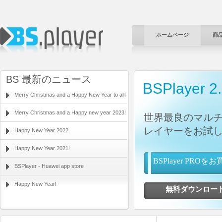
ホームページ
商
BS 最新のニュース
BSPlayer 2
Merry Christmas and a Happy New Year to all!
Merry Christmas and a Happy new year 2023!
世界最良のマル
レイヤーをお試
Happy New Year 2022
Happy New Year 2021!
BSPlayer PR
BSPlayer - Huawei app store
Happy New Year!
無料ダウンロ