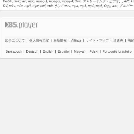
WebM, Xvid, avi, mpg, mpeg-1, mpeg-2, mpeg-4, 3ivx, ストリーミング・ビデオ、,
DV, m1v, m2v, mp4, mpv, swf, vob そして wav, mpa, mp1, mp2, mp3, Ogg, 
広告について
|
個人情報規定
|
最新情報
|
Affiliate
|
サイト・マップ
|
連絡先
|
法
Български
|
Deutsch
|
English
|
Español
|
Magyar
|
Polski
|
Português brasileiro