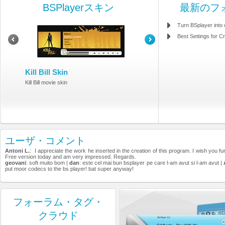
BSPlayerスキン
最新のフ
Turn BSplayer into
Best Settings for Cr
Kill Bill Skin
Kill Bill movie skin
ユーザ・コメント
Antoni L.
: I appreciate the work he inserted in the creation of this program. I wish you fu
Free version today and am very impressed. Regards.
geovani
: soft muito bom |
dan
: este cel mai bun bsplayer pe care l-am avut si l-am avut |
put moor codecs to the bs player! bat super anyway!
フォーラム・タグ・
クラウド