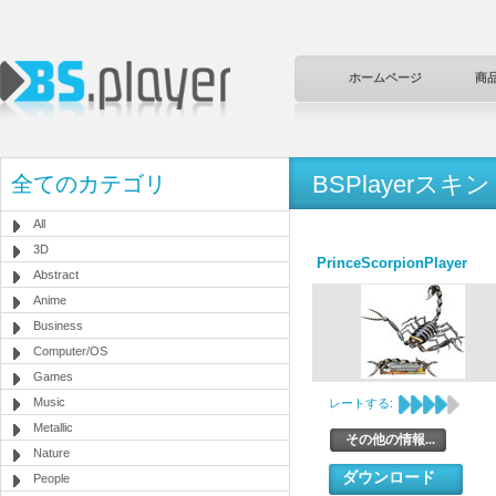
ホームページ
商
BSPlayerスキン
全てのカテゴリ
All
3D
PrinceScorpionPlayer
Abstract
Anime
Business
Computer/OS
Games
Music
レートする:
Metallic
その他の情報...
Nature
ダウンロード
People