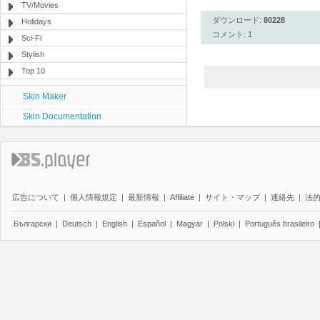
TV/Movies
ダウンロード:
80228
Holidays
コメント: 1
Sci-Fi
Stylish
Top 10
Skin Maker
Skin Documentation
広告について
|
個人情報規定
|
最新情報
|
Affiliate
|
サイト・マップ
|
連絡先
|
法
Български
|
Deutsch
|
English
|
Español
|
Magyar
|
Polski
|
Português brasileiro