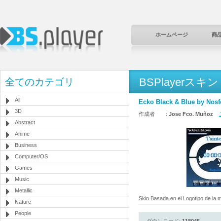
ホームページ
商
BSPlayerスキン
全てのカテゴリ
All
Ecko Black & Blue by Nosfe
3D
作成者 :
Jose Fco. Muñoz
Abstract
Anime
Business
Computer/OS
Games
Music
Metallic
Skin Basada en el Logotipo de la 
Nature
People