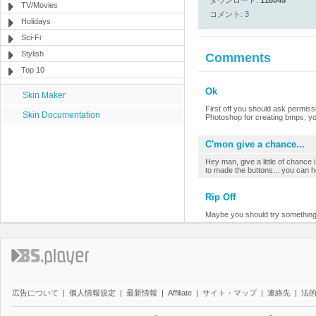
ダウンロード:
118045
TV/Movies
コメント: 3
Holidays
Sci-Fi
Stylish
Comments
Top 10
Ok
Skin Maker
First off you should ask permiss
Skin Documentation
Photoshop for creating bmps, yo
C'mon give a chance...
Hey man, give a little of chance 
to made the buttons... you can he
Rip Off
Maybe you should try something o
広告について
|
個人情報規定
|
最新情報
|
Affiliate
|
サイト・マップ
|
連絡先
|
法