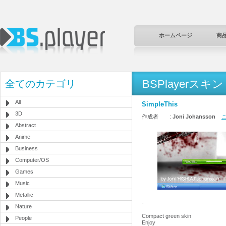
ホームページ
商
BSPlayerスキン
全てのカテゴリ
All
SimpleThis
3D
作成者 :
Joni Johansson
こ
Abstract
Anime
Business
Computer/OS
Games
Music
Metallic
-
Nature
Compact green skin
People
Enjoy