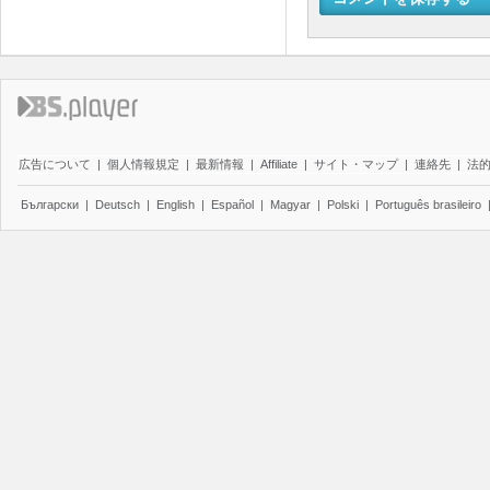
広告について
|
個人情報規定
|
最新情報
|
Affiliate
|
サイト・マップ
|
連絡先
|
法
Български
|
Deutsch
|
English
|
Español
|
Magyar
|
Polski
|
Português brasileiro