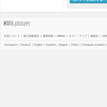
広告について
|
個人情報規定
|
最新情報
|
Affiliate
|
サイト・マップ
|
連絡先
|
法
Български
|
Deutsch
|
English
|
Español
|
Magyar
|
Polski
|
Português brasileiro