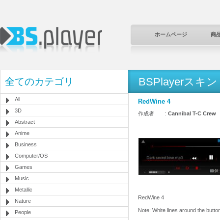
ホームページ
商
BSPlayerスキン
全てのカテゴリ
All
RedWine 4
3D
作成者 :
Cannibal T-C Crew
Abstract
Anime
Business
Computer/OS
Games
Music
Metallic
RedWine 4
Nature
Note: White lines around the button
People