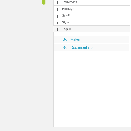
TV/Movies
Holidays
Sci-Fi
Stylish
Top 10
Skin Maker
Skin Documentation