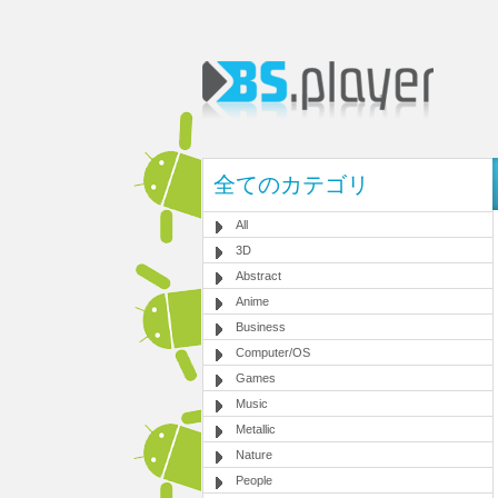
全てのカテゴリ
All
3D
Abstract
Anime
Business
Computer/OS
Games
Music
Metallic
Nature
People