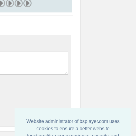
Website administrator of bsplayer.com uses
cookies to ensure a better website
functionality, user experience, security, and