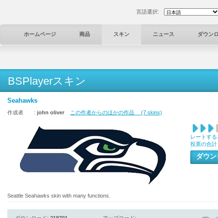
言語選択:
ホームページ
商品
スキン
ニュース
ダウン
BSPlayerスキン
Seahawks
作成者 :
john oliver
この作者からのほかの作品 (7 skins)
レートする
投票の合計
ダウ
Seattle Seahawks skin with many functions.