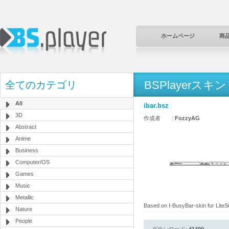
ホームページ
商
BSPlayerスキン
全てのカテゴリ
All
ibar.bsz
3D
作成者 :
FozzyAG
Abstract
Anime
Business
Computer/OS
Games
Music
Metallic
Based on I-BusyBar-skin for LiteS
Nature
People