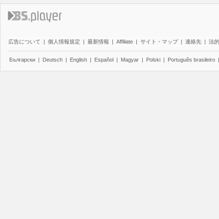
広告について
|
個人情報規定
|
最新情報
|
Affiliate
|
サイト・マップ
|
連絡先
|
法
Български
|
Deutsch
|
English
|
Español
|
Magyar
|
Polski
|
Português brasileiro